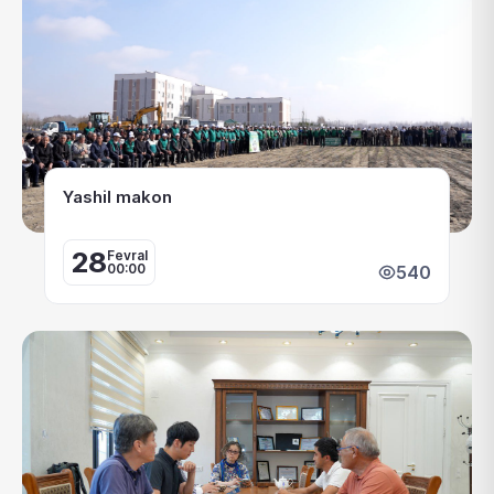
Yashil makon
28
Fevral
00:00
540