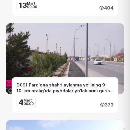
13
Mart
00:00
404
D091 Farg‘ona shahri aylanma yo‘lining 9–
10-km oralig‘ida piyodalar yo‘laklarini qurish
ishlari amalga oshirilmoqda.
4
Mart
00:00
373