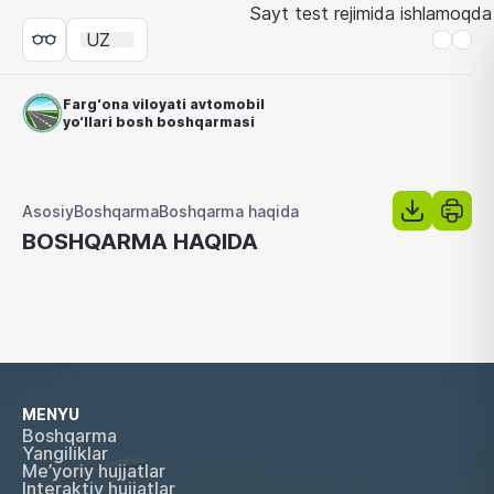
Sayt test rejimida ishlamoqda
UZ
Farg‘ona viloyati avtomobil
yo‘llari bosh boshqarmasi
Asosiy
Boshqarma
Boshqarma haqida
BOSHQARMA HAQIDA
MENYU
Boshqarma
Yangiliklar
Me’yoriy hujjatlar
Interaktiv hujjatlar