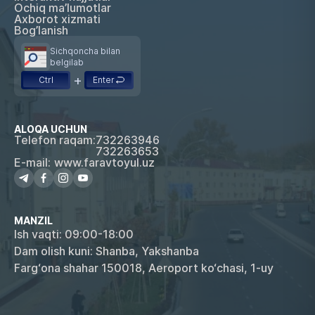
Ochiq ma’lumotlar
Axborot xizmati
Bog’lanish
Sichqoncha bilan
belgilab
+
Ctrl
Enter
ALOQA UCHUN
Telefon raqam:
732263946
732263653
E-mail:
www.faravtoyul.uz
MANZIL
Ish vaqti: 09:00-18:00
Dam olish kuni: Shanba, Yakshanba
Farg‘ona shahar 150018, Aeroport ko‘chasi, 1-uy